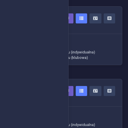
QUAD OPEN HOBBY
8 Zawodników
-> Czasy zawodników
-> Tabela ogólna
-> Klasyfikacja generalna cyklu (indywidualna)
-> Klasyfikacja generalna cyklu (klubowa)
QUAD OPEN
5 Zawodników
-> Czasy zawodników
-> Tabela ogólna
-> Klasyfikacja generalna cyklu (indywidualna)