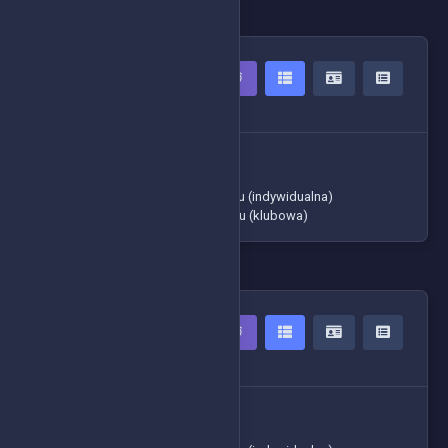
MASTER
5 Zawodników
-> Czasy zawodników
-> Tabela ogólna
-> Klasyfikacja generalna cyklu (indywidualna)
-> Klasyfikacja generalna cyklu (klubowa)
S1
6 Zawodników
-> Czasy zawodników
-> Tabela ogólna