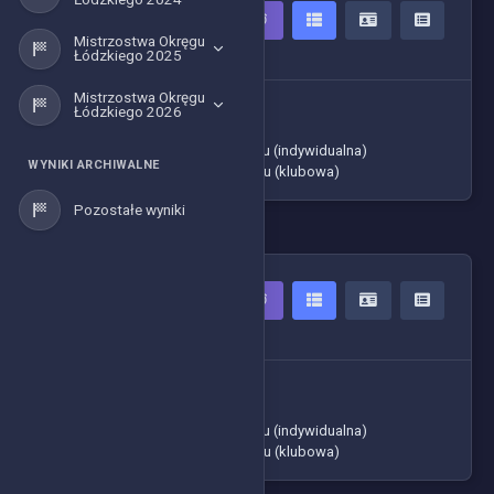
MLODZIK 65
Mistrzostwa Okręgu
4 Zawodników
Łódzkiego 2025
Mistrzostwa Okręgu
-> Czasy zawodników
Łódzkiego 2026
-> Tabela ogólna
-> Klasyfikacja generalna cyklu (indywidualna)
WYNIKI ARCHIWALNE
-> Klasyfikacja generalna cyklu (klubowa)
Pozostałe wyniki
MLODZIK 85
10 Zawodników
-> Czasy zawodników
-> Tabela ogólna
-> Klasyfikacja generalna cyklu (indywidualna)
-> Klasyfikacja generalna cyklu (klubowa)