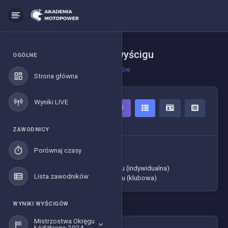
Klasy biorące udział w wyścigu
OGÓLNE
Strona główna
Wyniki wyścigów
Strona główna
Wyniki LIVE
KOBIETY
2 Zawodników
ZAWODNICY
-> Czasy zawodników
Porównaj czasy
-> Tabela ogólna
-> Klasyfikacja generalna cyklu (indywidualna)
Lista zawodników
-> Klasyfikacja generalna cyklu (klubowa)
WYNIKI WYŚCIGÓW
Mistrzostwa Okręgu
Łódzkiego 2024