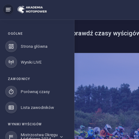
Ostatnie wydarzenia - sprawdź czasy wyścigó
OGÓLNE
Strona główna
Strona główna
Wyniki LIVE
ZAWODNICY
Porównaj czasy
Lista zawodników
WYNIKI WYŚCIGÓW
Mistrzostwa Okręgu
Łódzkiego 2024